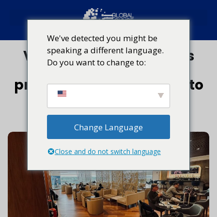
Rede Global Lounge
Tendências de viagem
We've detected you might be
speaking a different language.
Viagens de negócios: As
Do you want to change to:
novas regras para a
produtividade em trânsito
14 de janeiro de 2026
Change Language
Close and do not switch language