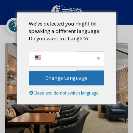
Categoria:
JFK
We've detected you might be
speaking a different language.
Início
Categoria:
JFK
Do you want to change to:
Change Language
Close and do not switch language