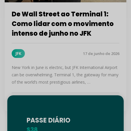
De Wall Street ao Terminal 1:
Como lidar com o movimento
intenso de junho no JFK
JFK
17 de junho de 2026
New York in June is electric, but JFK International Airport
can be overwhelming. Terminal 1, the gateway for many
of the world’s most prestigious airlines, …
Continuar lendo
PASSE DIÁRIO
$38