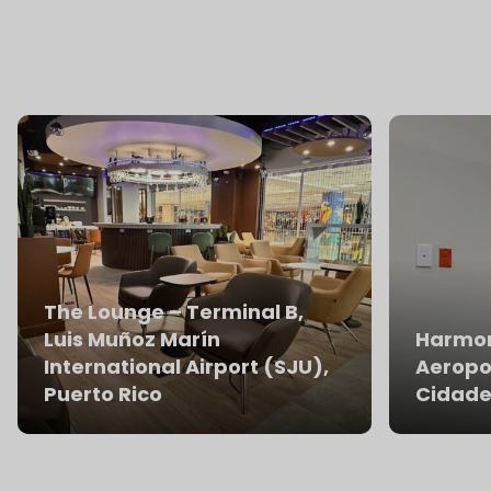
Lounges em destaque
The Lounge – Terminal B,
Luis Muñoz Marín
Harmon
International Airport (SJU),
Aeropo
Puerto Rico
Cidade