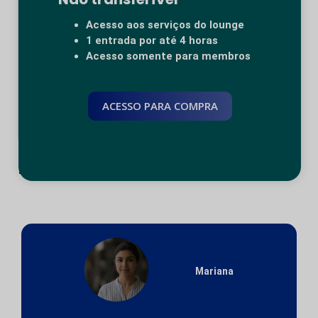
Grécia
23 de julho de 2026
Acesso aos serviços do lounge
1 entrada por até 4 horas
As viagens de verão na Grécia trazem um sol incrível,
Acesso somente para membros
mas também trazem terminais lotados, portões de
embarque cheios de gente,...
ACESSO PARA COMPRA
Continuar lendo
Depoimentos
Mariana