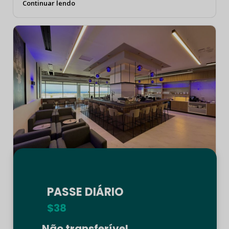
Continuar lendo
Guia de Viagem de Verão na Grécia:
Escape do calor extremo em Rodas e
PASSE DIÁRIO
Salónica
$38
Não transferível