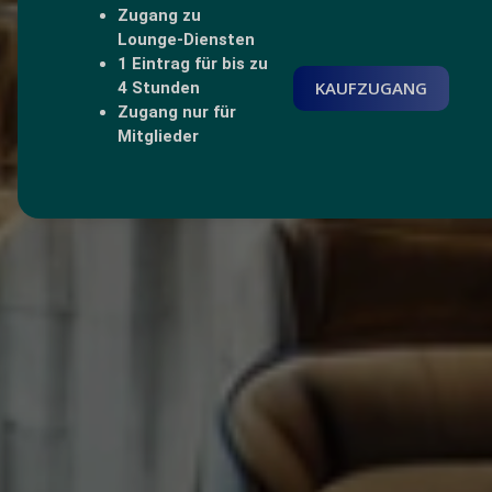
Zugang zu
Lounge-Diensten
1 Eintrag für bis zu
KAUFZUGANG
4 Stunden
Zugang nur für
Mitglieder