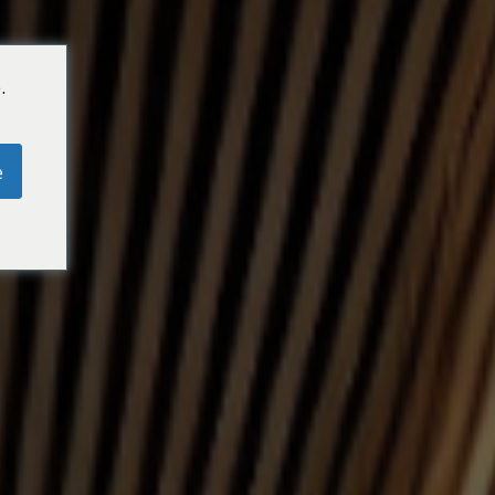
Newsroom
SkyConcierge
.
e