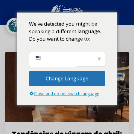
Categoria:
Lounges de luxo
We've detected you might be
em aeroportos
speaking a different language.
Do you want to change to:
Início
Categoria:
Lounges de luxo em aeroportos
Change Language
Close and do not switch language