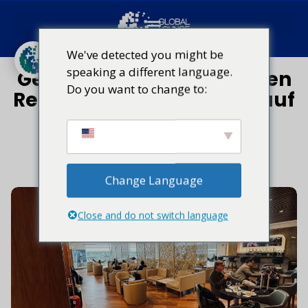
Globales Lounge-Netzwerk
Reise-Trends
We've detected you might be
speaking a different language.
Geschäftsreisen: Die neuen
Do you want to change to:
Regeln für Produktivität auf
Reisen
Januar 14, 2026
Change Language
Close and do not switch language