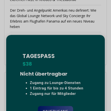
Der Dreh- und Angelpunkt Amerikas neu definiert: Wie
das Global Lounge Network und Sky Concierge Ihr
Erlebnis am Flughafen Panama auf ein neues Niveau
heben
Global Lounge Network eröffnet die brandneue
Harmony Lounge im Terminal 2 des Flughafens von
Mexiko-Stadt (CDMX T2)
TAGESPASS
$38
Nicht übertragbar
Kategorien
Zugang zu Lounge-Diensten
1 Eintrag für bis zu 4 Stunden
Zugang nur für Mitglieder
Arica, Chile
Bogota, Kolumbien
KAUFZUGANG