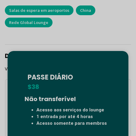
Salas de espera em aeroportos
China
Rede Global Lounge
Deixe um comentário
Você precisa fazer o
login
para publicar um comentário.
PASSE DIÁRIO
$38
Publicações recentes
Não transferível
Welcome to San Juan: Global Lounge Network Expands
Acesso aos serviços do lounge
with a New Premium Lounge in SJU Airport (Terminal B)
1 entrada por até 4 horas
Acesso somente para membros
Salas VIP em aeroportos: por que os viajantes em 2026
estão dispostos a pagar por tranquilidade