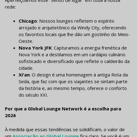
Aperfeiçoamos esse “senso de lugar” em toda a nossa
rede:
Chicago
: Nossos lounges refletem o espírito
arrojado e arquitetônico da Windy City, oferecendo
os favoritos locais que lhe dão um gostinho do Meio-
Oeste.
Nova York JFK
: Capturamos a energia frenética de
Nova York e a destilamos em um cardápio culinário
sofisticado e diversificado que reflete o caldeirão da
cidade.
Xi'an
: O design é uma homenagem à antiga Rota da
Seda, que faz com que os viajantes se sintam parte
da história e, ao mesmo tempo, oferece o conforto
do século XXI.
Por que a Global Lounge Network é a escolha para
2026
À medida que essas tendências se solidificam, o valor de
um
Associação ao Global Lounge
fica claro. Se você é um