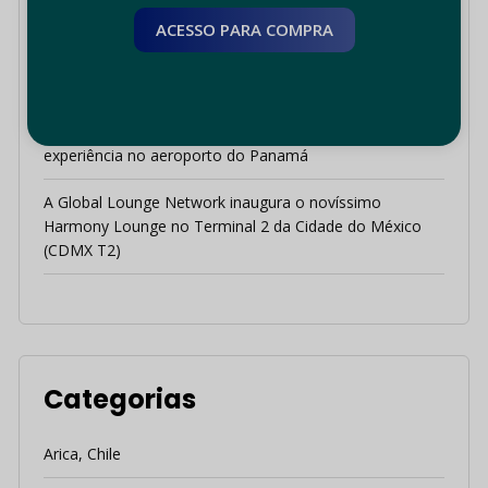
ACESSO PARA COMPRA
Guia de Viagem de Verão na Grécia: Escape do calor
extremo em Rodas e Salónica
Redefinindo o Centro das Américas: como a Global
Lounge Network e o Sky Concierge aprimoram sua
experiência no aeroporto do Panamá
A Global Lounge Network inaugura o novíssimo
Harmony Lounge no Terminal 2 da Cidade do México
(CDMX T2)
Categorias
Arica, Chile