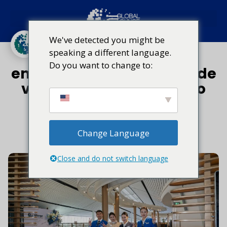
China
Acesso ao lounge
We've detected you might be
speaking a different language.
Além do portão de
Do you want to change to:
embarque: 3 tendências de
viagem que redefinem o
futuro dos lounges
13 de maio de 2026
Change Language
Close and do not switch language