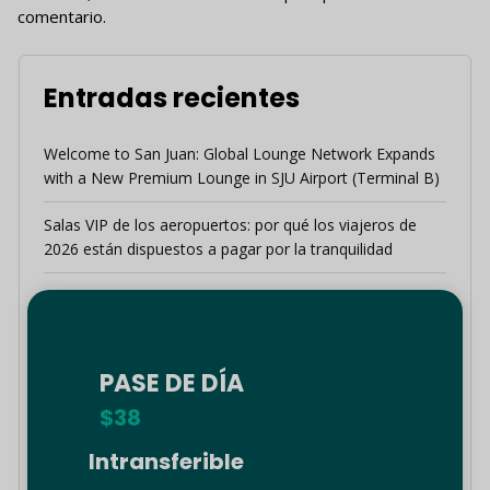
comentario.
Entradas recientes
Welcome to San Juan: Global Lounge Network Expands
with a New Premium Lounge in SJU Airport (Terminal B)
Salas VIP de los aeropuertos: por qué los viajeros de
2026 están dispuestos a pagar por la tranquilidad
Guía de viaje de verano a Grecia: Escapa del calor
abrasador en Rodas y Tesalónica
Redefiniendo el «Hub de las Américas»: cómo Global
PASE DE DÍA
Lounge Network y Sky Concierge mejoran tu experiencia
$38
en el aeropuerto de Panamá
Intransferible
Global Lounge Network inaugura la nueva sala VIP
Harmony en la Terminal 2 de Ciudad de México (CDMX