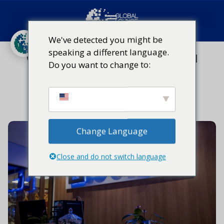
Red mundial de salas VIP
Experiencia del viajero
We've detected you might be
speaking a different language.
Qué hacer durante una
Do you want to change to:
escala
22 de octubre de 2025
Change Language
Close and do not switch language