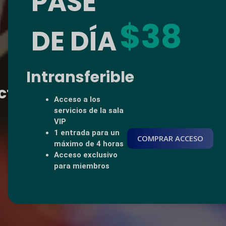
PASE
$38
DE DÍA
Intransferible
tando el mundo, una sala a 
Acceso a los
servicios de la sala
VIP
1 entrada para un
COMPRAR ACCESO
COMPRAR ACCESO
máximo de 4 horas
Acceso exclusivo
para miembros