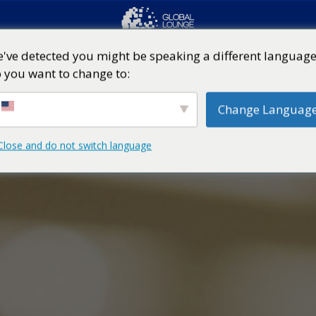
've detected you might be speaking a different language
 you want to change to:
Change Languag
Close and do not switch language