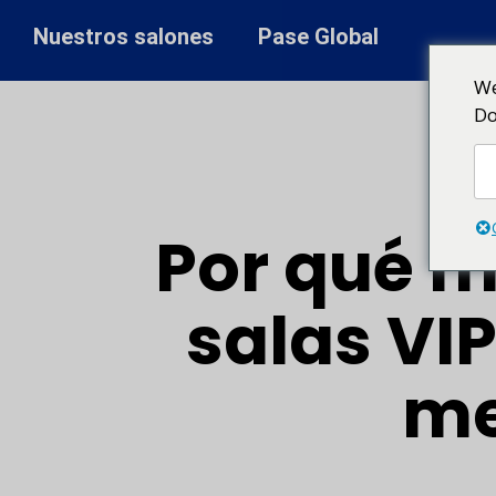
Nuestros salones
Pase Global
We
Do
Por qué me
salas VIP
me