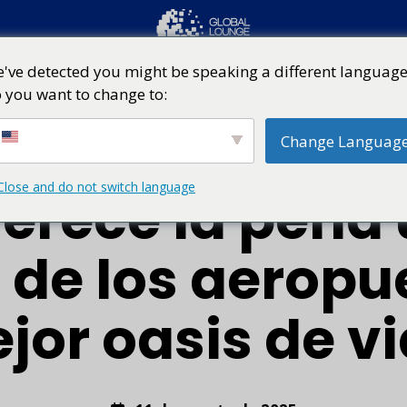
've detected you might be speaking a different language
 you want to change to:
Red mundial de salas VIP
Salas VIP de lujo
Change Languag
Close and do not switch language
rece la pena u
 de los aeropu
jor oasis de vi