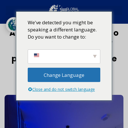
Grécia
We've detected you might be
speaking a different language.
A porta de entrada para o
Do you want to change to:
Mar Egeu: por que “The
Lounge Rhodes” é sua
parada imperdível neste
verão
Change Language
24 de junho de 2026
Close and do not switch language