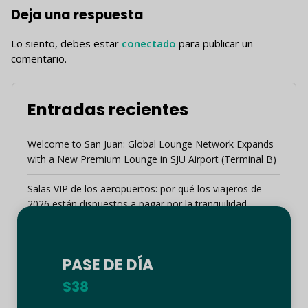
Deja una respuesta
Lo siento, debes estar
conectado
para publicar un
comentario.
Entradas recientes
Welcome to San Juan: Global Lounge Network Expands
with a New Premium Lounge in SJU Airport (Terminal B)
Salas VIP de los aeropuertos: por qué los viajeros de
2026 están dispuestos a pagar por la tranquilidad
Guía de viaje de verano a Grecia: Escapa del calor
abrasador en Rodas y Tesalónica
PASE DE DÍA
Redefiniendo el «Hub de las Américas»: cómo Global
$38
Lounge Network y Sky Concierge mejoran tu experiencia