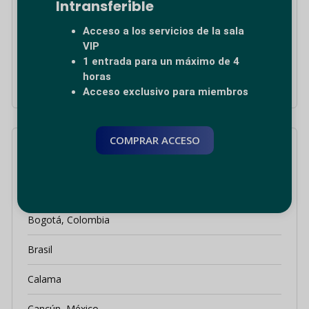
en el aeropuerto de Panamá
Intransferible
Global Lounge Network inaugura la nueva sala VIP
Acceso a los servicios de la sala
Harmony en la Terminal 2 de Ciudad de México (CDMX
VIP
T2)
1 entrada para un máximo de 4
horas
Acceso exclusivo para miembros
COMPRAR ACCESO
Categorías
Arica, Chile
Bogotá, Colombia
Brasil
Calama
Cancún, México