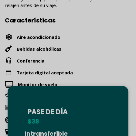
relajen antes de su viaje.
Características
Aire acondicionado
Bebidas alcohólicas
Conferencia
Tarjeta digital aceptada
Monitor de vuelo
WiFi gratuito
Periódicos/Revistas
PASE DE DÍA
No fumar
$38
Refrescos
Intransferible