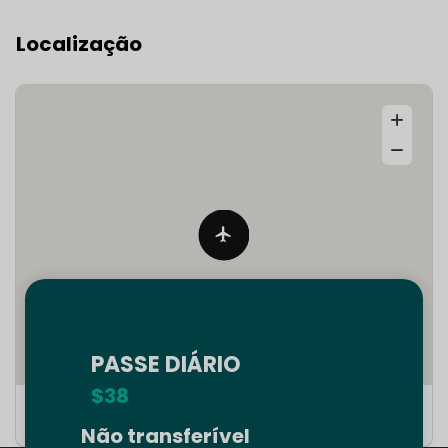
Localização
PASSE DIÁRIO
$38
2100 NW 42nd Ave, Miami, FL 33142, EE. UU.
Não transferível