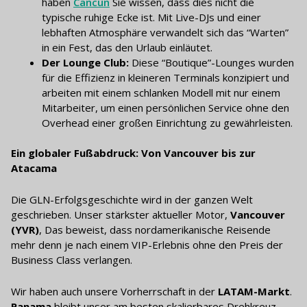
haben
Cancún
Sie wissen, dass dies nicht die
typische ruhige Ecke ist. Mit Live-DJs und einer
lebhaften Atmosphäre verwandelt sich das “Warten”
in ein Fest, das den Urlaub einläutet.
Der Lounge Club:
Diese “Boutique”-Lounges wurden
für die Effizienz in kleineren Terminals konzipiert und
arbeiten mit einem schlanken Modell mit nur einem
Mitarbeiter, um einen persönlichen Service ohne den
Overhead einer großen Einrichtung zu gewährleisten.
Ein globaler Fußabdruck: Von Vancouver bis zur
Atacama
Die GLN-Erfolgsgeschichte wird in der ganzen Welt
geschrieben. Unser stärkster aktueller Motor,
Vancouver
(YVR)
, Das beweist, dass nordamerikanische Reisende
mehr denn je nach einem VIP-Erlebnis ohne den Preis der
Business Class verlangen.
Wir haben auch unsere Vorherrschaft in der
LATAM-Markt
.
Panama
bleibt unser am besten skalierbares Drehkreuz