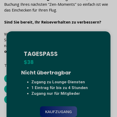
Buchung Ihres nächsten “Zen-Moments” so einfach ist wie
das Einchecken für Ihren Flug.
Sind Sie bereit, Ihr Reiseverhalten zu verbessern?
Warten Sie nicht auf ein Business-Class-Ticket. Entdecken
Sie unser
Globalausweis
Optionen oder finden Sie die
nächstgelegene Lounge in
Panama
, Kolumbien, Mexiko
oder die USA
heute.
TAGESPASS
$38
Tags:
Nicht übertragbar
Brasilien
China
Deutschland
Zugang zu Lounge-Diensten
1 Eintrag für bis zu 4 Stunden
Globales Lounge-Netzwerk
Luxus-Flughafen-Lounges
Zugang nur für Mitglieder
Miami
Reise-Trends
KAUFZUGANG