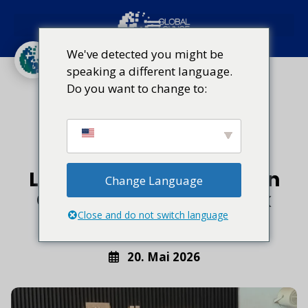
Globales Lounge-Netzwerk
Arica, Chile
We've detected you might be
speaking a different language.
Bogota, Kolumbien
Brasilien
Calama
Do you want to change to:
Zugang zur Lounge
Miami
Panama
Von der Vision zur
Schnelligkeit: 13 Jahre
Luftfahrt-Revolution von
Change Language
Global Lounge Network
werden gefeiert
Close and do not switch language
20. Mai 2026