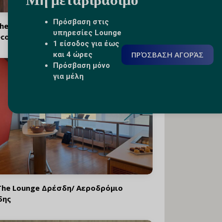
Μη μεταβιβάσιμο
Πρόσβαση στις
he Lounge Αεροδρόμιο
υπηρεσίες Lounge
co/Chapecó
1 είσοδος για έως
ΠΡΌΣΒΑΣΗ ΑΓΟΡΆΣ
και 4 ώρες
Πρόσβαση μόνο
για μέλη
The Lounge Δρέσδη/ Αεροδρόμιο
δης