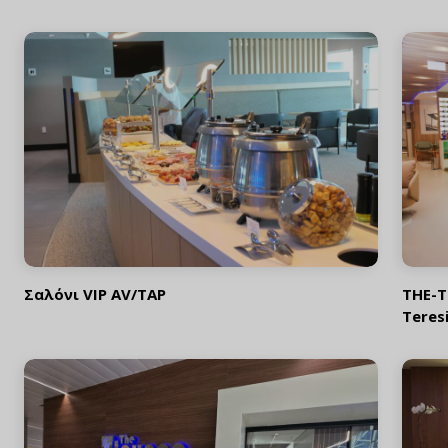
Σαλόνι VIP AV/TAP
THE-T
Teres