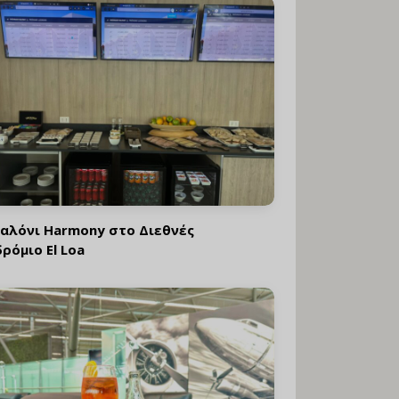
Σαλόνι Harmony στο Διεθνές
ρόμιο El Loa