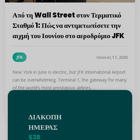
Από τη Wall Street στον Τερματικό
Σταθμό 1: Πώς να αντιμετωπίσετε την
αιχμή του Ιουνίου στο αεροδρόμιο JFK
JFK
Ιούνιος 17, 2026
New York in June is electric, but JFK International Airport
can be overwhelming. Terminal 1, the gateway for many
of the world’s most prestigious airlines, …
Συνεχίστε να διαβάζετε
ΔΙΑΚΟΠΗ
ΗΜΕΡΑΣ
$38