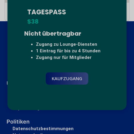
TAGESPASS
4RF9+WW Girón, Santander, Kolumbien
$38
Nicht übertragbar
Zugang zu Lounge-Diensten
1 Eintrag für bis zu 4 Stunden
Zugang nur für Mitglieder
KAUFZUGANG
Über
Unsere Lounges
Globalausweis
SkyConcierge
Politiken
Datenschutzbestimmungen