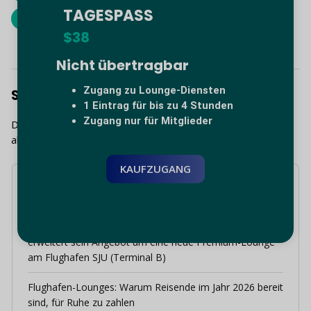
TAGESPASS
Reise-Trends
$38
Nicht übertragbar
Zugang zu Lounge-Diensten
Schreibe einen Kommentar
1 Eintrag für bis zu 4 Stunden
Zugang nur für Mitglieder
Du musst
angemeldet
sein, um einen Kommentar
abzugeben.
KAUFZUGANG
Neueste Beiträge
Willkommen in San Juan: Das Global Lounge Network
erweitert sein Angebot um eine neue Premium-Lounge
am Flughafen SJU (Terminal B)
Flughafen-Lounges: Warum Reisende im Jahr 2026 bereit
sind, für Ruhe zu zahlen