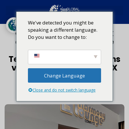
Mexiko-Stadt
We've detected you might be
speaking a different language.
Global Lounge Network
Do you want to change to:
eröffnet die brandneue
Harmony Lounge im
Terminal 2 des Flughafens
von Mexiko-Stadt (CDMX
T2)
Change Language
Close and do not switch language
Juli 8, 2026