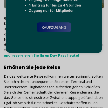
1 Eintrag für bis zu 4 Stunden
Zugang nur für Mitglieder
Global Lounge Network Tagespässe -
Perfekt für
Kurzurlauber, Familien oder Reisende, die einen
KAUFZUGANG
unerwarteten, langen Zwischenstopp einlegen müssen. Sie
können ganz einfach eine Tageskarte zur einmaligen
Nutzung direkt über unsere Website erwerben, mit der Sie
den Fluglärm hinter sich lassen und in den Premium-Komfort
einsteigen können.
Suchen Sie Ihren nächsten Flughafen
und reservieren Sie Ihren Day Pas
s
heute!
Erhöhen Sie jede Reise
Da das weltweite Reiseaufkommen weiter zunimmt, sollten
Sie sich nicht mit unbequemen Sitzen im Terminal und
überteuertem Flughafenessen zufrieden geben. Schließen
Sie sich der Gemeinschaft der cleveren Reisenden an, die
das Geheimnis stressfreier Zwischenstopps gelüftet haben.
Egal, ob Sie sich für ein schnelles Geschäftstreffen in São
Paulo anmelden, vor einem internationalen Flug aus Panama