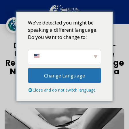
Brasilien
Arica, Chile
Bogota, Kolumbien
We've detected you might be
speaking a different language.
Reise-Trends
Do you want to change to:
Das ultimative Layover-
Upgrade: Warum kluge
Reisende das Global Lounge
Network in Lateinamerika
Change Language
wählen
Close and do not switch language
2. Juni 2026