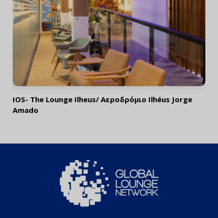
IOS- The Lounge Ilheus/ Αεροδρόμιο Ilhéus Jorge
Amado