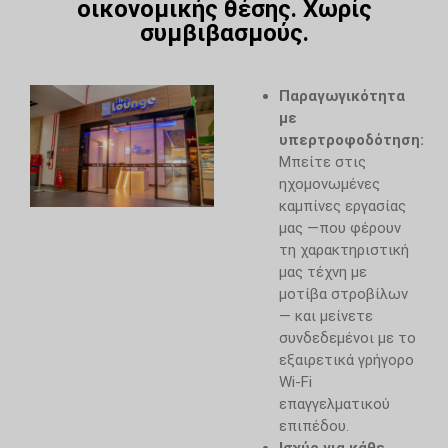
οικονομικής θέσης. Χωρίς
ενέργεια με τοπικές γεύσεις και
συμβιβασμούς.
ξεφύγετε από την καθημερινή
φασαρία.
Παραγωγικότητα
Το σαλόνι μας
με
υπερτροφοδότηση:
Μπείτε στις
ηχομονωμένες
καμπίνες εργασίας
μας —που φέρουν
τη χαρακτηριστική
μας τέχνη με
μοτίβα στροβίλων
— και μείνετε
συνδεδεμένοι με το
εξαιρετικά γρήγορο
Wi-Fi
επαγγελματικού
επιπέδου.
Ισχύς για κάθε