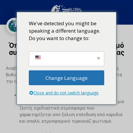
Το σαλόνι
We've detected you might be
Αρχική σελίδα
Το σαλόνι
speaking a different language.
Do you want to change to:
Όπου το εκλεπτυσμένο σχεδιασμό
συναντά την πύλη αναχώρησής σας
Αναβαθμίστε τις προσδοκίες σας, όχι το εισιτήριό σας.
Βυθιστείτε σε έναν χώρο όπου η αρχιτεκτονική συναντά
Change Language
την ηρεμία.
Close and do not switch language
Επιμελημένη γαλήνη:
Αντικαταστήστε τα
φωσφορίζοντα φωτιστικά των τερματικών με μια
ζεστή, σχεδιαστική ατμόσφαιρα που
χαρακτηρίζεται από ξύλινη επένδυση από καρυδιά
και απαλό, ατμοσφαιρικό τυρκουάζ φωτισμό.