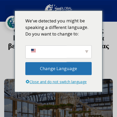
Ταξιδιωτικές τάσεις
Εμπειρία ταξιδιώτη
We've detected you might be
speaking a different language.
Οι καλύτερες εγκαταστάσεις
Do you want to change to:
Lounge αεροδρομίου για να
βελτιώσετε την ταξιδιωτική σας
εμπειρία
Δεκέμβριος 6, 2024
Change Language
Close and do not switch language