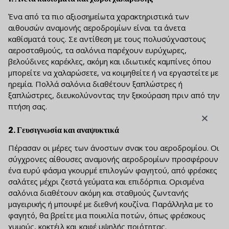
Ένα από τα πιο αξιοσημείωτα χαρακτηριστικά των
αιθουσών αναμονής αεροδρομίων είναι τα άνετα
καθίσματά τους. Σε αντίθεση με τους πολυσύχναστους
αεροσταθμούς, τα σαλόνια παρέχουν ευρύχωρες,
βελούδινες καρέκλες, ακόμη και ιδιωτικές καμπίνες όπου
μπορείτε να χαλαρώσετε, να κοιμηθείτε ή να εργαστείτε με
ηρεμία. Πολλά σαλόνια διαθέτουν ξαπλώστρες ή
ξαπλώστρες, διευκολύνοντας την ξεκούραση πριν από την
πτήση σας.
2.
Γευσιγνωσία και αναψυκτικά
Πέρασαν οι μέρες των άνοστων σνακ του αεροδρομίου. Οι
σύγχρονες αίθουσες αναμονής αεροδρομίων προσφέρουν
ένα ευρύ φάσμα γκουρμέ επιλογών φαγητού, από φρέσκες
σαλάτες μέχρι ζεστά γεύματα και επιδόρπια. Ορισμένα
σαλόνια διαθέτουν ακόμη και σταθμούς ζωντανής
μαγειρικής ή μπουφέ με διεθνή κουζίνα. Παράλληλα με το
φαγητό, θα βρείτε μια ποικιλία ποτών, όπως φρέσκους
χυμούς, κοκτέιλ και καφέ υψηλής ποιότητας.