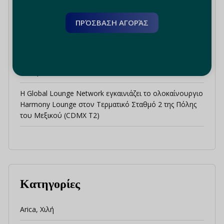
Αποδράστε από τη διαπεραστική ζέστη στη Ρόδο και τη
Θεσσαλονίκη
ΠΡΌΣΒΑΣΗ ΑΓΟΡΆΣ
Επαναπροσδιορίζοντας τον κόμβο της Αμερικής: Πώς το
Global Lounge Network και το Sky Concierge
αναβαθμίζουν την εμπειρία σας στο αεροδρόμιο του
Παναμά
Η Global Lounge Network εγκαινιάζει το ολοκαίνουργιο
Harmony Lounge στον Τερματικό Σταθμό 2 της Πόλης
του Μεξικού (CDMX T2)
Κατηγορίες
Arica, Χιλή