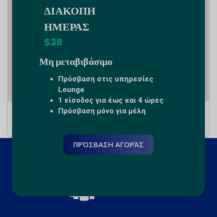
ΔΙΑΚΟΠΗ
ΗΜΕΡΑΣ
$38
Μη μεταβιβάσιμο
Πρόσβαση στις υπηρεσίες
Lounge
1 είσοδος για έως και 4 ώρες
Πρόσβαση μόνο για μέλη
Carr. Federal México-Puebla Km 91.5, 74160
Huejotzingo, Pue., México
ΠΡΌΣΒΑΣΗ ΑΓΟΡΆΣ